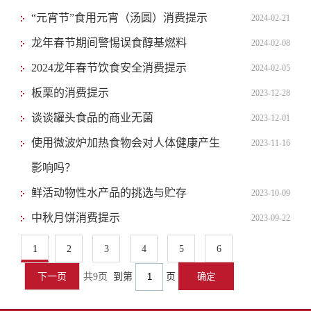
“元宵节”食用元宵（汤圆）消费提示
2024-02-21
龙年春节期间警惕误食醇基燃料
2024-02-08
2024龙年春节饮食安全消费提示
2024-02-05
板栗的消费提示
2023-12-28
谈谈罐头食品的商业无菌
2023-12-01
使用微波炉加热食物会对人体健康产生
2023-11-16
影响吗？
鲜活动物性水产品的挑选与贮存
2023-10-09
中秋月饼消费提示
2023-09-22
1
2
3
4
5
6
下一页
共9页
到第
页