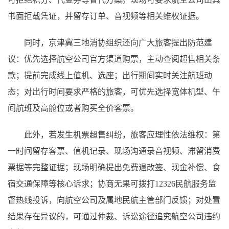
书面拒载凭证，并留存订单、音视频等相关维权证据。
同时，京津冀三地消协组织还向广大旅客提出防范建
议：优先选择航空公司官方渠道购票，主动查阅超售相关条
款；提前完成线上值机、选座；出行期间实时关注航班动
态；对出行时间要求严格的旅客，可优先选择宽体机型、午
间航班及高舱位或者购买全价客票。
此外，若发生机票超售纠纷，旅客应理性依法维权：第
一时间留存客票、值机记录、现场沟通录音视频、滞留消费
票据等完整证据；现场明确提出免费退改签、现金补偿、食
宿交通保障等核心诉求；协商无果可拨打12326民航服务监
督热线投诉，向航空公司及属地民航主管部门反馈；对处置
结果存在异议的，可通过仲裁、诉讼途径追究航空公司违约