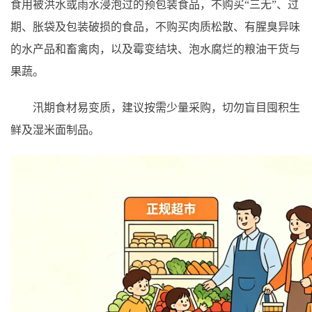
食用被洪水或雨水浸泡过的预包装食品，不购买“三无”、过
期、胀袋及包装破损的食品，不购买肉质松散、有腥臭异味
的水产品和畜禽肉，以及霉变结块、泡水腐烂的粮油干货与
果蔬。
汛期食材易变质，建议按需少量采购，切勿盲目囤积生
鲜及湿米面制品。