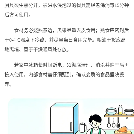
厨具须生熟分开，被洪水浸泡过的餐具需经煮沸消毒15分钟
后方可使用。
食材务必烧熟煮透，瓜果尽量去皮食用；熟食应密封后
于0-4℃温度下冷藏，并尽量当日食用完毕。粮油干货应离
地离墙、置于干燥通风处存放。
若家中冰箱长时间断电，须彻底清理、消杀并晾干后再
投入使用，内部食材需仔细甄别，确认变质的食品坚决丢
弃。