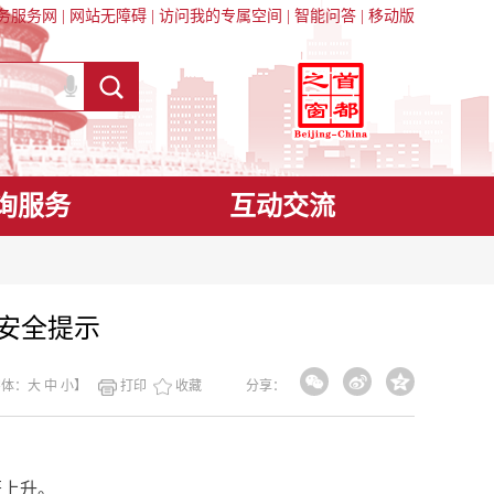
务服务网
|
网站无障碍
|
访问我的专属空间
|
智能问答
|
移动版
询服务
互动交流
安全提示
字体：
大
中
小
】
打印
收藏
分享：
上升。