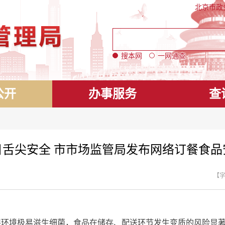
北京市政
搜本网
一网通查
公开
办事服务
查
日舌尖安全 市市场监管局发布网络订餐食品
【
境极易滋生细菌，食品在储存、配送环节发生变质的风险显著