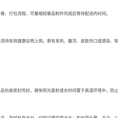
、打包流程，尽量缩短餐品制作完成后等待配送的时间。
持有效健康证明上岗。患有发热、腹泻、皮肤伤口或感染、咽
包装密封完好，避免阳光直射或长时间置于高温环境中，防止
，及时补充水分，切勿过量饮用冰水；如出现头晕、乏力、心