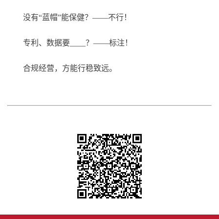
没有“蓝帽”能保健？——不行！
专利、数据要____？——标注！
合规经营，方能行稳致远。