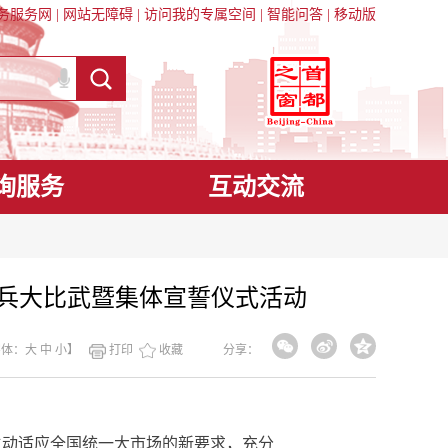
务服务网
|
网站无障碍
|
访问我的专属空间
|
智能问答
|
移动版
询服务
互动交流
练兵大比武暨集体宣誓仪式活动
字体：
大
中
小
】
打印
收藏
分享：
主动适应全国统一大市场的新要求，充分