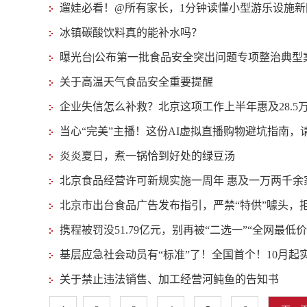
遛娃必看！@所有家长，1分钟读懂小型游乐设施新
冰镇碳酸饮料真的能补水吗？
曝光台|公布第一批食品安全突出问题专项整治典型
关于高温天气食品安全重要提醒
企业失信怎么补救？北京这项工作上半年惠及28.5
当心“完美”主播！这份AI虚拟直播购物避坑指南，
炎炎夏日，煮一锅恰到好处的绿豆汤
北京食品经营许可新规实施一周年 惠及一万两千余
北京市出台食品广告发布指引，严禁“特供”噱头，拒
携程被罚没51.79亿元，别再被“二选一”“全网最低
基层应急社会动员有“标准”了！全国首个！10月起
关于禁止违法销售、加工经营河鲀鱼的告知书