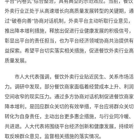
平台“内卷式”综合整治，具有典型的示范效应。当前，餐饮
外卖行业正处于从高速增长向高质量发展转型的关键期，通
过“破卷向善”协商对话机制，外卖平台主动听取行业意见，
推出降本增利措施，释放出促进行业健康发展的积极信号，
彰显出平台的责任担当，也为平台经济领域协商共治提供有
益探索。希望平台切实落实相关措施，促进餐饮外卖行业高
质量发展。
市人大代表强调，餐饮外卖行业贴近民生、关系市场活
力。调研中发现，部分餐饮商家面临着经营成本上升、利润
空间收窄的现实压力。通过多方协商对话机制促进餐饮商家
降本增利，是回应群众关切的有效举措，平台应将群众关切
转化为自身责任，主动出台更多惠企措施，与行业同冷暖、
共进退。人大代表将围绕平台经济创新和健康发展，持续听
取反映群众意见，监督相关措施的落实情况。