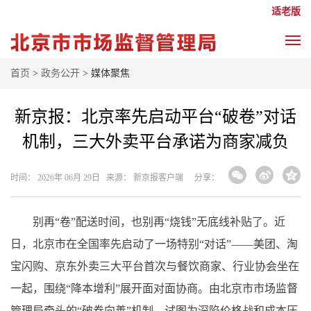
适老版
首页
>
政务公开
> 媒体聚焦
新京报：北京率先启动平台“破卷”对话
机制，三大外卖平台承诺为商家减负
时间： 2026年 06月 29日 来源： 新京报客户端
分享：
别再“卷”配送时间，也别再“烧钱”无底线补贴了。近
日，北京市在全国率先启动了一场特别“对话”——美团、淘
宝闪购、京东外卖三大平台首次与餐饮商家、行业协会坐在
一起，围绕“降本增利”展开面对面协商。由北京市市场监督
管理局牵头的“破卷向善”机制，试图为深陷价格战和成本压