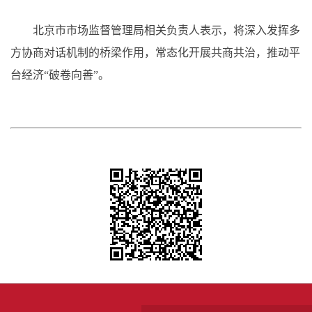
北京市市场监督管理局相关负责人表示，将深入发挥多
方协商对话机制的桥梁作用，常态化开展共商共治，推动平
台经济“破卷向善”。