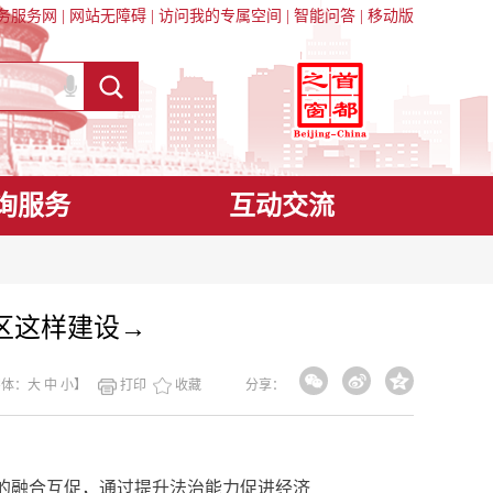
务服务网
|
网站无障碍
|
访问我的专属空间
|
智能问答
|
移动版
询服务
互动交流
区这样建设→
字体：
大
中
小
】
打印
收藏
分享：
业的融合互促，通过提升法治能力促进经济