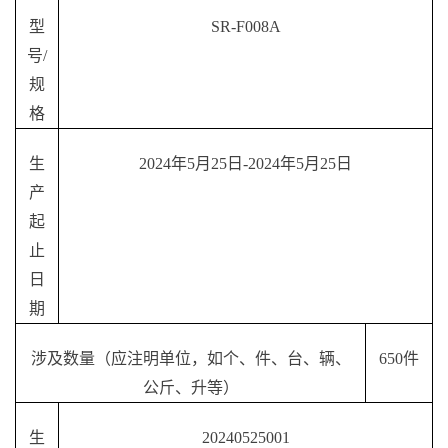
型
SR-F008A
号
/
规
格
生
2024年5月25日-2024年5月25日
产
起
止
日
期
涉及数量（应注明单位，如个、件、台、辆、
650件
公斤、升等）
生
20240525001