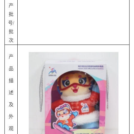
产
批
号
/
批
次
产
品
描
述
及
外
观