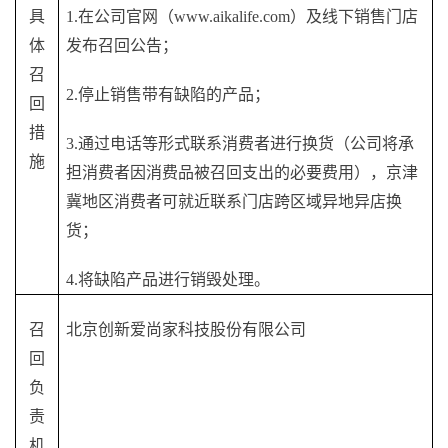
具
1.
在公司官网（
www.aikalife.com）及线下销售门店
体
发布召回公告
；
召
2
.
停止销售带有缺陷的产品；
回
措
3
.
通过电话等形式联系消费者进行
换
货（公司将承
施
担消费者因消费品被召回支出的必要费用）
，
京津
冀地区消费者可就近联系门店跨区域异地异店
换
货；
4
.将缺陷产品进行销毁处理。
召
北京创新爱尚家科技股份有限公司
回
负
责
机