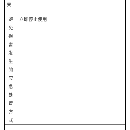
果
避
立即停止使用
免
损
害
发
生
的
应
急
处
置
方
式