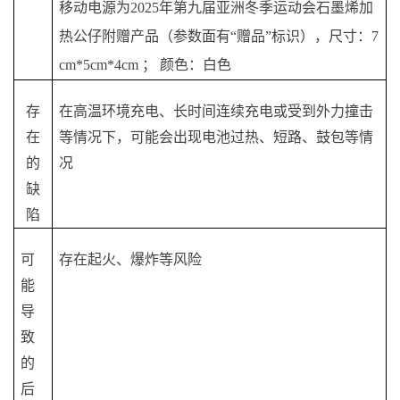
移动电源为
2025年第九届亚洲冬季运动会石墨烯加
热公仔附赠产品（参数面有“赠品”标识），尺寸：7
cm*5cm*4cm ； 颜色：白色
存
在高温环境充电、长时间连续充电或受到外力撞击
在
等情况下，可能会出现电池过热、短路、鼓包等情
的
况
缺
陷
可
存在起火、爆炸等风险
能
导
致
的
后