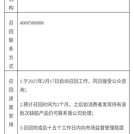
构
召
4000586888
回
联
系
方
式
召
1.于2025年2月17日启动召回工作，同日接受公众咨
回
询；
进
2.预计召回时间为2个月，之后如消费者发现持有该
度
批次缺陷产品仍可联系我公司处理；
安
排
3.召回完成后十五个工作日内向市场监督管理局提