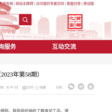
务服务网
|
网站无障碍
|
访问我的专属空间
|
智能问答
|
移动版
询服务
互动交流
23年第58期）
字体：
大
中
小
】
打印
收藏
分享：
细则，我局组织抽检了粮食加工品、速