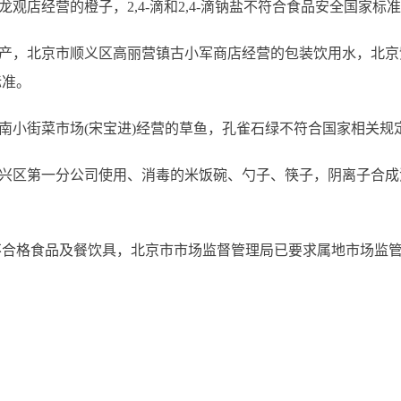
店经营的橙子，2,4-滴和2,4-滴钠盐不符合食品安全国家标
产，北京市顺义区高丽营镇古小军商店经营的包装饮用水，北京
标准。
小街菜市场(宋宝进)经营的草鱼，孔雀石绿不符合国家相关规
区第一分公司使用、消毒的米饭碗、勺子、筷子，阴离子合成洗
格食品及餐饮具，北京市市场监督管理局已要求属地市场监管