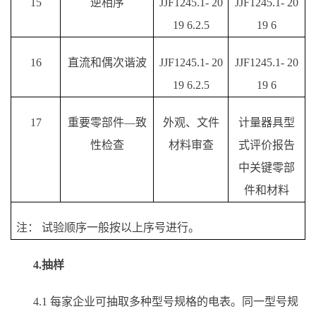
15
逆相序
JJF1245.1- 20
JJF1245.1- 20
19 6.2.5
19 6
16
直流和偶次谐波
JJF1245.1- 20
JJF1245.1- 20
19 6.2.5
19 6
17
重要零部件
—致
外观、文件
计量器具型
性检查
材料审查
式评价报告
中关键零部
件和材料
注：
试验顺序一般按以上序号进行。
4.抽样
4.1 每家企业可抽取多种型号规格的电表。同一型号规