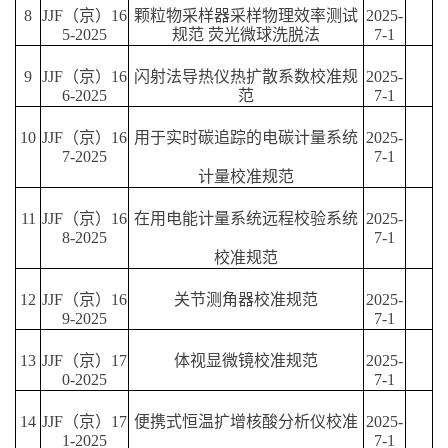
8
JJF（京）16
颗粒物采样器采样物理效率测试
202
5
-
5-2025
规范
荧光微球洗脱法
7-1
9
JJF（京）16
闪射法导热仪热扩散系数校准规
202
5
-
6-2025
范
7-1
10
JJF（京）16
用于实时碳追踪的电碳计量系统
202
5
-
7-2025
7-1
计量校准规范
11
JJF（京）16
在用电能计量系统远程校验系统
202
5
-
8-2025
7-1
校准规范
12
JJF（京）16
关节测角器校准规范
202
5
-
9-2025
7-1
13
JJF（京）17
体视显微镜校准规范
202
5
-
0-2025
7-1
14
JJF（京）17
便携式恒温扩增核酸分析仪校准
202
5
-
1-2025
7-1