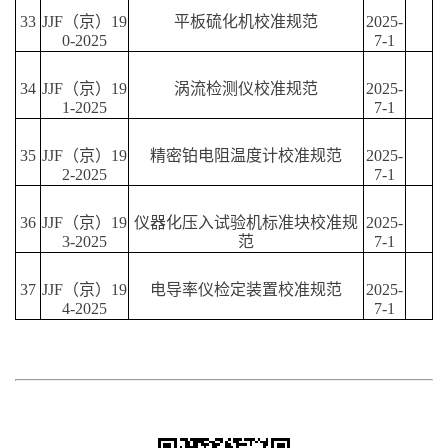
33
JJF（京）19
平板硫化机校准规范
202
5
-
0-2025
7-1
34
JJF（京）19
涡流检测仪校准规范
202
5
-
1-2025
7-1
35
JJF（京）19
精密铂电阻温度计校准规范
202
5
-
2-2025
7-1
36
JJF（京）19
仪器化压入试验机标准块校准规
202
5
-
3-2025
范
7-1
37
JJF（京）19
电导率仪检定装置校准规范
202
5
-
4-2025
7-1