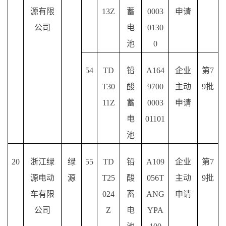
源有限
13Z
蓄
0003
申请
公司
电
0130
池
0
54
TD
铅
A164
企业
第
7
T30
酸
9700
主动
9批
11Z
蓄
0003
申请
电
01101
池
20
浙江绿
绿
55
TD
铅
A109
企业
第
7
源电动
源
T25
酸
056T
主动
9批
车有限
024
蓄
ANG
申请
公司
Z
电
YPA