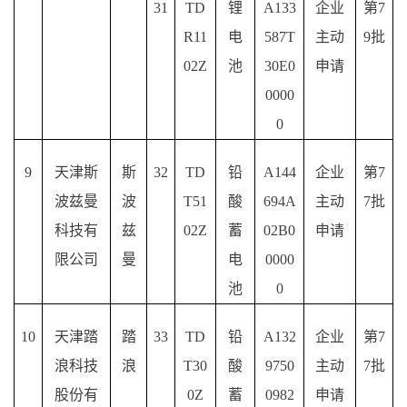
31
TD
锂
A133
企业
第
7
R11
电
587T
主动
9批
02Z
池
30E0
申请
0000
0
9
天津斯
斯
32
TD
铅
A144
企业
第
7
波兹曼
波
T51
酸
694A
主动
7批
科技有
兹
02Z
蓄
02B0
申请
限公司
曼
电
0000
池
0
10
天津踏
踏
33
TD
铅
A132
企业
第
7
浪科技
浪
T30
酸
9750
主动
7批
股份有
0Z
蓄
0982
申请