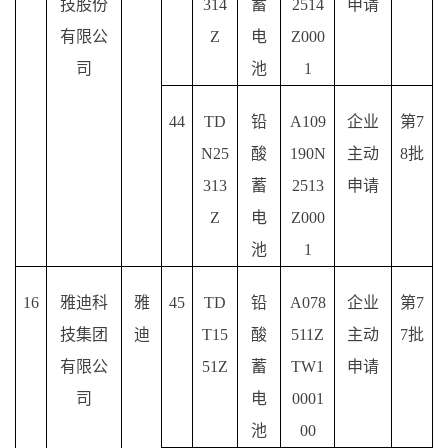
技股份
314
蓄
2514
申请
有限公
Z
电
Z000
司
池
1
44
TD
铅
A109
企业
第
7
N25
酸
190N
主动
8批
313
蓄
2513
申请
Z
电
Z000
池
1
16
雅迪科
雅
45
TD
铅
A078
企业
第
7
技集团
迪
T15
酸
511Z
主动
7批
有限公
51Z
蓄
TW1
申请
司
电
0001
池
00