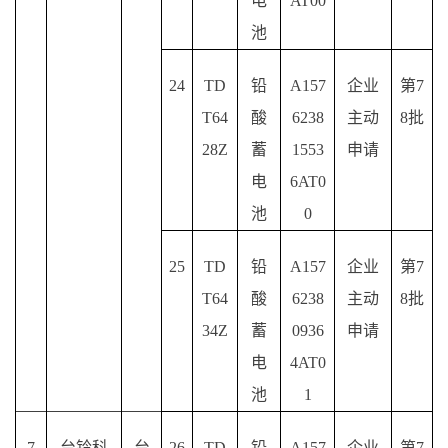
电
AT00
池
24
TD
铅
A157
企业
第
7
T64
酸
6238
主动
8批
28Z
蓄
1553
申请
电
6AT0
池
0
25
TD
铅
A157
企业
第
7
T64
酸
6238
主动
8批
34Z
蓄
0936
申请
电
4AT0
池
1
7
台铃科
台
26
TD
铅
A157
企业
第
7