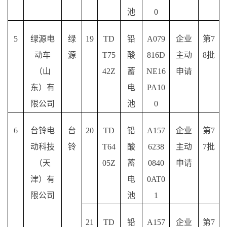
池
0
5
绿源电
绿
19
TD
铅
A079
企业
第
7
动车
源
T75
酸
816D
主动
8批
（山
42Z
蓄
NE16
申请
东）有
电
PA10
限公司
池
0
6
台铃电
台
20
TD
铅
A157
企业
第
7
动科技
铃
T64
酸
6238
主动
7批
（天
05Z
蓄
0840
申请
津）有
电
0AT0
限公司
池
1
21
TD
铅
A157
企业
第
7