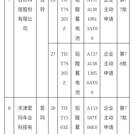
技股份
铃
T7S
酸
4138
主动
7批
有限公
203
蓄
1091
申请
司
Z
电
3AT0
池
0
27
TD
铅
A157
企业
第
7
T7S
酸
4138
主动
8批
205
蓄
1385
申请
Z
电
0AT0
池
0
8
天津爱
爱
28
TD
铅
A133
企业
第
7
玛车业
玛
T15
酸
587T
主动
7批
科技有
03Z
蓄
06E0
申请