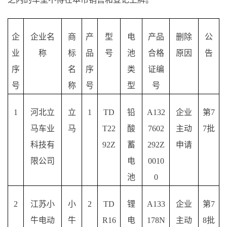
企
企业名
商
产
型
电
产品
删除
公
业
称
标
品
号
池
合格
原因
告
序
名
序
类
证编
号
称
号
型
号
1
河北立
立
1
TD
铅
A132
企业
第
7
马车业
马
T22
酸
7602
主动
7批
科技有
92Z
蓄
292Z
申请
限公司
电
0010
池
0
2
江苏小
小
2
TD
锂
A133
企业
第
7
牛电动
牛
R16
电
178N
主动
8批