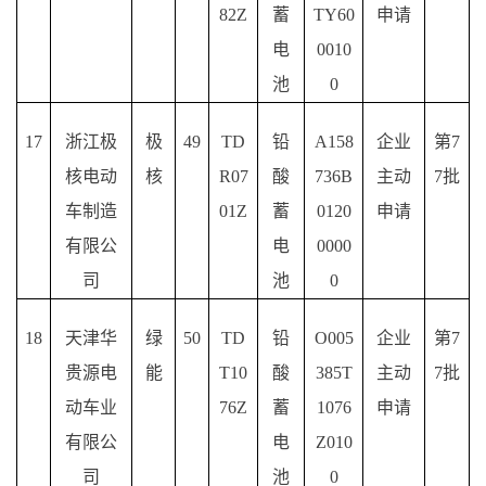
82Z
蓄
TY60
申请
电
0010
池
0
17
浙江极
极
49
TD
铅
A158
企业
第
7
核电动
核
R07
酸
736B
主动
7批
车制造
01Z
蓄
0120
申请
有限公
电
0000
司
池
0
18
天津华
绿
50
TD
铅
O005
企业
第
7
贵源电
能
T10
酸
385T
主动
7批
动车业
76Z
蓄
1076
申请
有限公
电
Z010
司
池
0