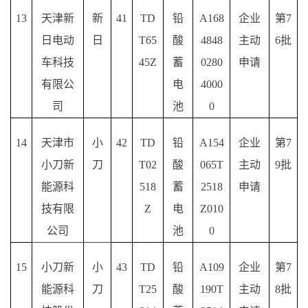
13
天津新
新
41
TD
铅
A168
企业
第
7
日电动
日
T65
酸
4848
主动
6批
车科技
45Z
蓄
0280
申请
有限公
电
4000
司
池
0
14
天津市
小
42
TD
铅
A154
企业
第
7
小刀新
刀
T02
酸
065T
主动
9批
能源科
518
蓄
2518
申请
技有限
Z
电
Z010
公司
池
0
15
小刀新
小
43
TD
铅
A109
企业
第
7
能源科
刀
T25
酸
190T
主动
8批