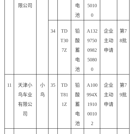
限公司
电
5010
池
0
34
TD
铅
A132
企业
第
7
T30
酸
9750
主动
8批
7Z
蓄
0982
申请
电
5080
池
0
11
天津小
小
35
TD
铅
A100
企业
第
7
鸟车业
鸟
T81
酸
994X
主动
9批
有限公
1Z
蓄
1910
申请
司
电
0010
池
2