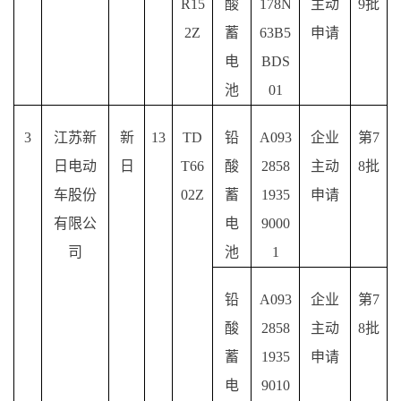
R15
酸
178N
主动
9批
2Z
蓄
63B5
申请
电
BDS
池
01
3
江苏新
新
13
TD
铅
A093
企业
第
7
日电动
日
T66
酸
2858
主动
8批
车股份
02Z
蓄
1935
申请
有限公
电
9000
司
池
1
铅
A093
企业
第
7
酸
2858
主动
8批
蓄
1935
申请
电
9010