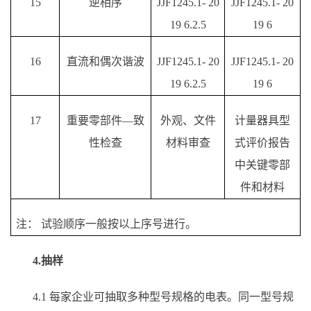
15
逆相序
JJF1245.1- 20
JJF1245.1- 20
19 6.2.5
19 6
16
直流和偶次谐波
JJF1245.1- 20
JJF1245.1- 20
19 6.2.5
19 6
17
重要零部件
—致
外观、文件
计量器具型
性检查
材料审查
式评价报告
中关键零部
件和材料
注：
试验顺序一般按以上序号进行。
4.抽样
4.1 每家企业可抽取多种型号规格的电表。同一型号规