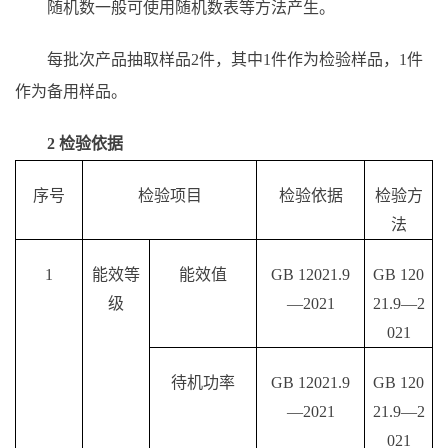
随机数一般可使用随机数表等方法产生。
每批次产品抽取样品2件，其中1件作为检验样品，1件
作为备用样品。
2 检验依据
序号
检验项目
检验依据
检验方
法
1
能效等
能效值
GB 12021.9
GB 120
级
—2021
21.9—2
021
待机功率
GB 12021.9
GB 120
—2021
21.9—2
021