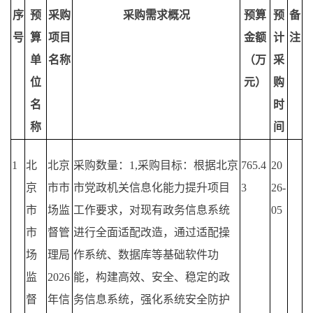
序
预
采购
采购需求概况
预算
预
备
号
算
项目
金额
计
注
单
名称
（万
采
位
元）
购
名
时
称
间
1
北
北京
采购数量：
1,采购目标：根据北京
765.4
20
京
市市
市党政机关信息化能力提升项目
3
26-
市
场监
工作要求，对现有政务信息系统
05
市
督管
进行全面适配改造，通过适配操
场
理局
作系统、数据库等基础软件功
监
2026
能，构建高效、安全、稳定的政
督
年信
务信息系统，强化系统安全防护