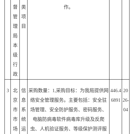
督
类
作。
管
项
理
目
局
本
级
行
政
3
北
信
采购数量：
1,采购目标：为我局提供网
446.4
20
京
息
络安全管理服务。主要包括：安全驻
6891
26-
市
系
场管理、安全防护服务、密码服务、
04
市
统
电脑防病毒软件病毒库升级及反爬
场
运
虫、人机验证服务、等级保护测评服