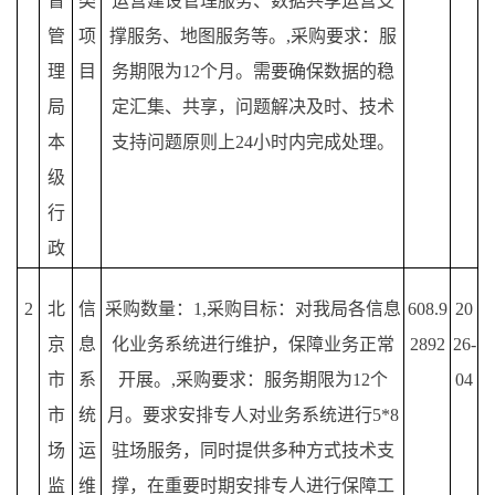
督
类
运营建设管理服务、数据共享运营支
管
项
撑服务、地图服务等。,采购要求：服
理
目
务期限为12个月。需要确保数据的稳
局
定汇集、共享，问题解决及时、技术
本
支持问题原则上24小时内完成处理。
级
行
政
2
北
信
采购数量：
1,采购目标：对我局各信息
608.9
20
京
息
化业务系统进行维护，保障业务正常
2892
26-
市
系
开展。,采购要求：服务期限为12个
04
市
统
月。要求安排专人对业务系统进行5*8
场
运
驻场服务，同时提供多种方式技术支
监
维
撑，在重要时期安排专人进行保障工