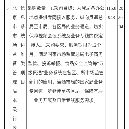
5
北
信
采购数量：
1,采购目标：为我局各办公
115.8
20
京
息
地点提供专网接入服务，纵向贯通总
948
26-
市
系
局至市局、各区局的业务通道，切实
04
市
统
保障视频会议系统及业务专线的稳定
场
运
接入。,采购要求：服务期限为12个
监
维
月。满足国家市场监管总局电子商务
督
类
监管、投诉举报、食品安全监管等“五
管
项
级贯通”业务系统在各区、所市场监管
理
目
部门的应用，连通市局的国家局业务
局
专网进一步延伸至各区局，保障基层
本
业务开展及日常专线服务需求。
级
行
政