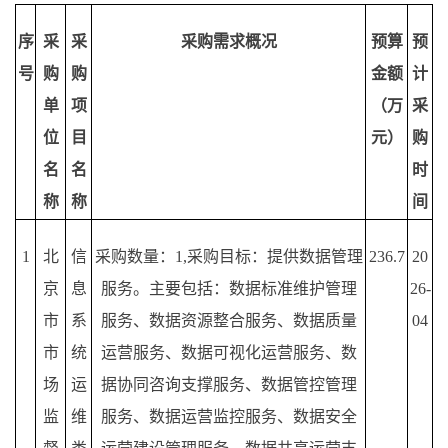
序
采
采
采购需求概况
预算
预
号
购
购
金额
计
单
项
（万
采
位
目
元）
购
名
名
时
称
称
间
1
北
信
采购数量：
1,采购目标：提供数据管理
236.7
20
京
息
服务。主要包括：数据标准维护管理
26-
市
系
服务、数据资源整合服务、数据质量
04
市
统
运营服务、数据可视化运营服务、数
场
运
据协同咨询支撑服务、数据管控管理
监
维
服务、数据运营监控服务、数据安全