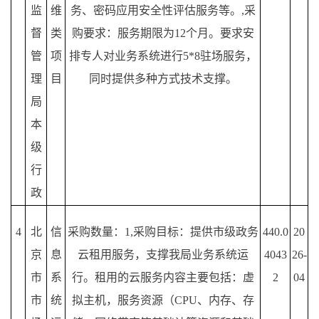
监
维
务、密码应用安全性评估服务等。,采
督
类
购要求：服务期限为12个月。要求安
管
项
排专人对业务系统进行5*8驻场服务，
理
目
同时提供多种方式技术支撑。
局
本
级
行
政
4
北
信
采购数量：
1,采购目标：提供市级政务
440.0
20
京
息
云租用服务，支撑我局业务系统运
4043
26-
市
系
行。租用的云服务内容主要包括：虚
2
04
市
统
拟主机，服务资源（CPU、内存、存