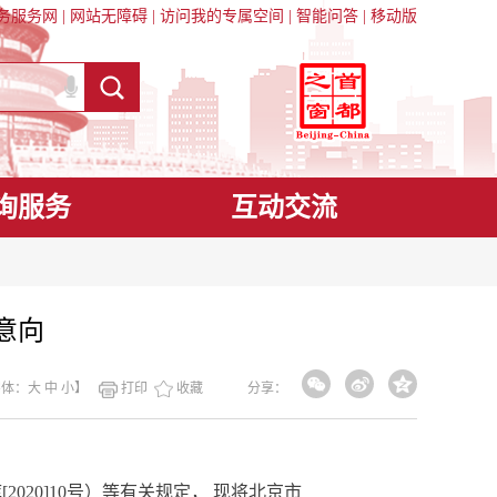
务服务网
|
网站无障碍
|
访问我的专属空间
|
智能问答
|
移动版
询服务
互动交流
意向
字体：
大
中
小
】
打印
收藏
分享：
0]10号）等有关规定， 现将北京市