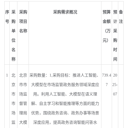
序
采
采购
采购需求概况
预算
预
备
号
购
项目
金额
计
注
单
名称
（万
采
位
元）
购
名
时
称
间
1
北
北京
采购数量：
1,
采购目标：推进人工智能、
739.4
20
京
市市
大模型在市场监管政务服务领域深度应
7
25-
市
场监
用。利用人工智能、大模型在语义理
07
市
督管
解、自主学习和智能推理等方面的能力
场
理局
优势，围绕政务咨询、政务办事等场景
监
大模
深度应用，提高政务咨询智能问答水