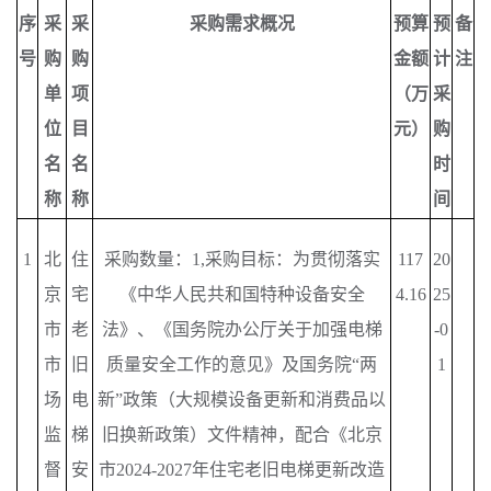
序
采
采
采购需求概况
预算
预
备
号
购
购
金额
计
注
单
项
（万
采
位
目
元）
购
名
名
时
称
称
间
1
北
住
采购数量：
1,采购目标：为贯彻落实
117
20
京
宅
《中华人民共和国特种设备安全
4.16
25
市
老
法》、《国务院办公厅关于加强电梯
-0
市
旧
质量安全工作的意见》及国务院“两
1
场
电
新”政策（大规模设备更新和消费品以
监
梯
旧换新政策）文件精神，配合《北京
督
安
市2024-2027年住宅老旧电梯更新改造