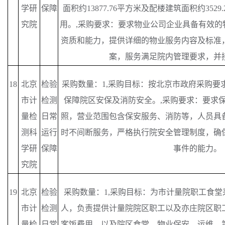
学研
保障
面积约13877.76平方米及配楼建筑面积约35
究院
用。,采购要求：要求物业公司企业具备有效的
资质和能力，提供详细的物业服务内容及标准
案，服务满足院内管理要求，并
18
北京
检验
采购数量：
1,采购目标：按北京市政府采购要
市计
检测
保障院区安保及消防安全。,采购要求：要求
量检
日常
照，营业范围包含保安服务、消防等，人员具备
测科
运行
时不间断服务，严格执行院安全管理制度，确
学研
保障
事件的能力。
究院
19
北京
检验
采购数量：
1,采购目标：为市计量院职工食堂
市计
检测
人，负责提供计量院院区职工以及亦庄院区职
量检
日常
客饭费用，以及院区食堂、物业保安、运维、