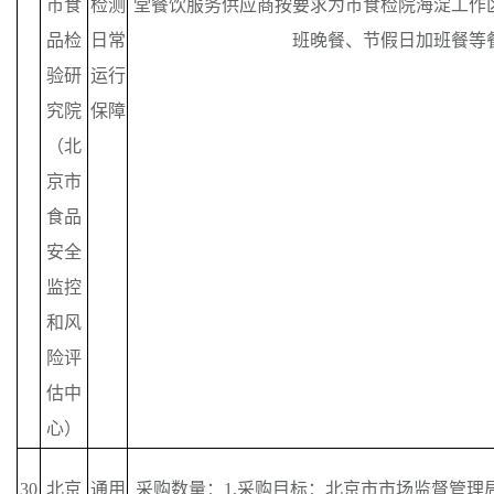
市食
检测
堂餐饮服务供应商按要求为市食检院海淀工作
品检
日常
班晚餐、节假日加班餐等
验研
运行
究院
保障
（北
京市
食品
安全
监控
和风
险评
估中
心）
30
北京
通用
采购数量：
1,采购目标：北京市市场监督管理