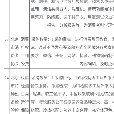
项、购样、测试（评价）与反馈、结果发布等
童鞋、清洁类机器人、洗碗机、健康功能电冰
用菜刀、防晒服、速干排汗衣、甲醛测试仪12
报告、分析报告等。为消费者科学理
23
北京
消费
采购数量：
1,采购目标：进行消费引导教育，
市消
维权
识。通过不同发布渠道和方式全面做好各项宣传
费者
工作
要求：微信、头条、网站、抖音、刊物编辑制
协会
经费
内容编辑，及时更
24
北京
检验
采购数量：
1,采购目标：为特检院职工及外来
市特
检测
餐饮服务。,采购要求：为特检院职工及外来人
种设
日常
服务。职工餐厅早、中餐均采取刷卡形式就
备检
运行
算。餐饮服务公司根据营养及品种需求，高、
验检
保障
搭配、冷热搭配，营养丰富合理，充分体现色