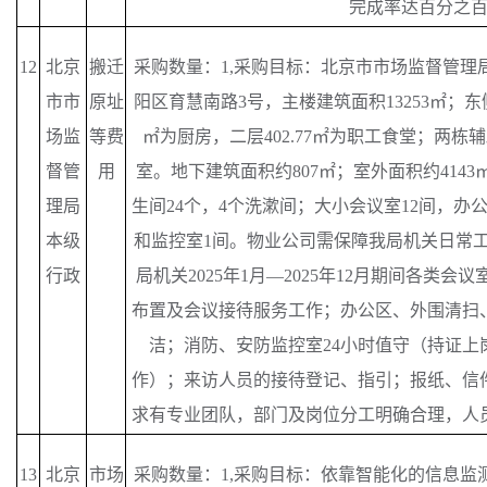
完成率达百分之
12
北京
搬迁
采购数量：
1,采购目标：北京市市场监督管理
市市
原址
阳区育慧南路3号，主楼建筑面积13253㎡；东侧
场监
等费
㎡为厨房，二层402.77㎡为职工食堂；两
督管
用
室。地下建筑面积约807㎡；室外面积约414
理局
生间24个，4个洗漱间；大小会议室12间，办
本级
和监控室1间。物业公司需保障我局机关日常工
行政
局机关2025年1月—2025年12月期间各类
布置及会议接待服务工作；办公区、外围清扫
洁；消防、安防监控室24小时值守（持证上
作）；来访人员的接待登记、指引；报纸、信
求有专业团队，部门及岗位分工明确合理，人
13
北京
市场
采购数量：
1,采购目标：依靠智能化的信息监