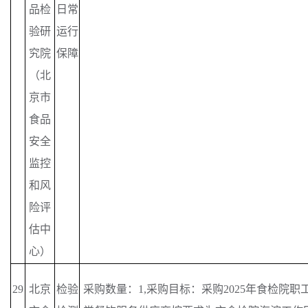
品检
日常
验研
运行
究院
保障
（北
京市
食品
安全
监控
和风
险评
估中
心）
29
北京
检验
采购数量：
1,采购目标：采购2025年食检院