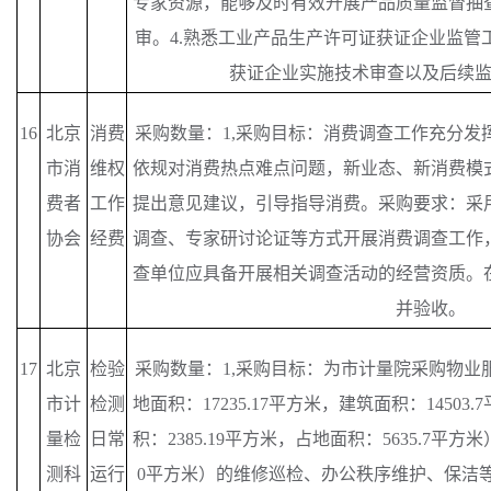
专家资源，能够及时有效开展产品质量监督抽
审。4.熟悉工业产品生产许可证获证企业监管
获证企业实施技术审查以及后续
16
北京
消费
采购数量：
1,采购目标：消费调查工作充分发
市消
维权
依规对消费热点难点问题，新业态、新消费模
费者
工作
提出意见建议，引导指导消费。采购要求：采
协会
经费
调查、专家研讨论证等方式开展消费调查工作
查单位应具备开展相关调查活动的经营资质。
并验收。
17
北京
检验
采购数量：
1,采购目标：为市计量院采购物业
市计
检测
地面积：17235.17平方米，建筑面积：1450
量检
日常
积：2385.19平方米，占地面积：5635.7平
测科
运行
0平方米）的维修巡检、办公秩序维护、保洁