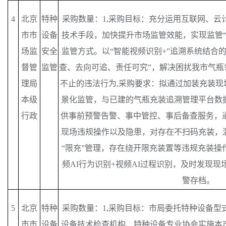
4
北京
特种
采购数量：
1,采购目标：充分运用互联网、云
市市
设备
技术手段，加快提升市场监管效能，实现监管“
场监
安全
监管方式。以“智能视频识别+”追溯系统结合
督管
监管
查、去向可追、责任可究”，解决困扰我市气瓶
理局
不止的违法行为,采购要求：拟通过加装充装现
本级
景化监管，与已建的气瓶充装追溯管理平台数
行政
供事前预警告警、事中管控、事后备查服务，通
现场违规操作以及隐患，对存在不扫码充装，
“限充”管理，存在绕开限充装置等违规充装操
频AI行为识别+视频AI过程识别，及时发现
警存档。
5
北京
特种
采购数量：
1,采购目标：市局委托特种设备型
市市
设备
设备技术检查机构、特种设备专业协会实施本