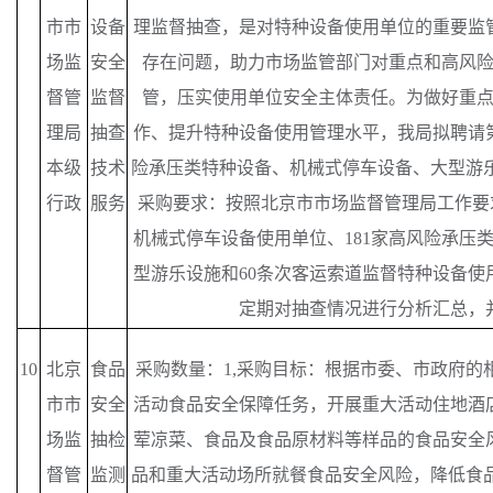
市市
设备
理监督抽查，是对特种设备使用单位的重要监
场监
安全
存在问题，助力市场监管部门对重点和高风
督管
监督
管，压实使用单位安全主体责任。为做好重
理局
抽查
作、提升特种设备使用管理水平，我局拟聘请
本级
技术
险承压类特种设备、机械式停车设备、大型游乐
行政
服务
采购要求：按照北京市市场监督管理局工作要求，
机械式停车设备使用单位、181家高风险承压类
型游乐设施和60条次客运索道监督特种设备使
定期对抽查情况进行分析汇总，
10
北京
食品
采购数量：
1,采购目标：根据市委、市政府的相
市市
安全
活动食品安全保障任务，开展重大活动住地酒
场监
抽检
荤凉菜、食品及食品原材料等样品的食品安全
督管
监测
品和重大活动场所就餐食品安全风险，降低食品