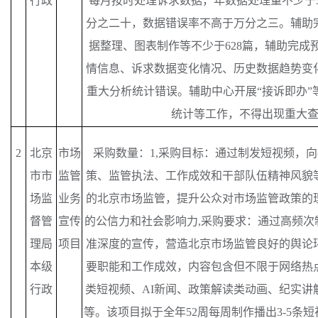
行政
每月按时处理诉求数据，年数据处理量不少于3
分之二十，数据错误率不高于万分之三。辅助
据整理、图表制作等不少于628篇，辅助完成
情信息、诉求数据变化情况、历史数据趋势变化
重大分析统计错误。辅助中心开展“接诉即办”
统计等工作，不得出现重大
2
北京
市场
采购数量：
1,采购目标：通过制发短视频，
市市
监管
策、监管执法、工作成效和干部队伍精神风貌
场监
业务
的北京市场监管，提升公众对市场监管政策的
督管
宣传
的公信力和社会影响力,采购要求：通过高频次
理局
项目
准深度的宣传，营造北京市场监管良好的舆论
本级
要职能和工作成效，内容包含但不限于网络热
行政
类短视频、AI新闻、政策解读类动画、纪实讲
等。该项目拟于全年52周每周制作播出3-5条