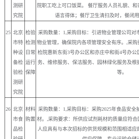
测研
院职工吃上可口饭菜。 餐厅服务人员礼貌、和
究院
语言得体；餐厅卫生清扫及时，餐闭
25
北京
检验
采购数量：
1,采购目标：引进物业管理公司对
市特
检测
物业管理，确保院内各项管理安全有序。,采购
种设
日常
检院惠新东街3号办公区和亦庄中和街4号办公
备检
运行
务、维修服务、保洁服务、园林绿化服务及根
验检
保障
等。
测研
究院
26
北京
材料
采购数量：
1,采购目标：采购2025年食品安
市食
购置
材。,采购要求：所供应试剂耗材的质量应符合
品检
人应具有与本次招标的供货规模和范围相适应
验研
供应保障、专业运输仓储