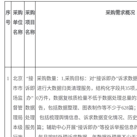
序
采购
采购
采购需求概况
号
单位
项目
名称
名称
1
北京
“接
采购数量：
1,采购目标：对“接诉即办”诉求数据
市市
诉即
进行大数据归类清理服务，结构化字段共35项，
场监
办”
0万件，数据复核质检量不低于数据处理总量的
督管
数据
告，包括数据整理、图表制作等不少于628篇
理局
处理
包括梳理舆情信息、诉求数据变化情况、历史
本级
服务
篇；辅助中心开展“接诉即办”等投诉举报信息