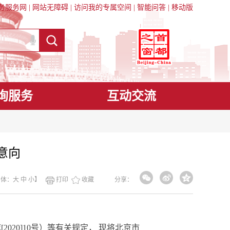
务服务网
|
网站无障碍
|
访问我的专属空间
|
智能问答
|
移动版
询服务
互动交流
意向
字体：
大
中
小
】
打印
收藏
分享：
0]10号）等有关规定， 现将北京市