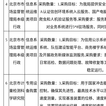
4
北京市市
信息系
采购数量：1,采购目标：为我局提供安
场监督管
统运维
A认证信创环境系统入云服务、国产电
理局本级
类项目
爬虫和人机验证服务等,采购要求：服务
行政
对业务系统进行5*8驻场服务，同
5
北京市市
信息系
采购数量：1,采购目标：为信用公示系
场监督管
统运维
系统、队伍建设智能平台、商务楼宇系
理局本级
类项目
及开展政务新媒体监测服务,采购要求：
行政
日常巡检、数据问题处理、故障修复等
稳定运行。
6
北京市计
专用设
采购数量：3,采购目标：用于国家冲击
量检测科
备购置
控制，确保其先进性、最高技术水平以
学研究院
速度测量，实现基准装置的位移、速度
出，装置同步输出位移，速度和加速度