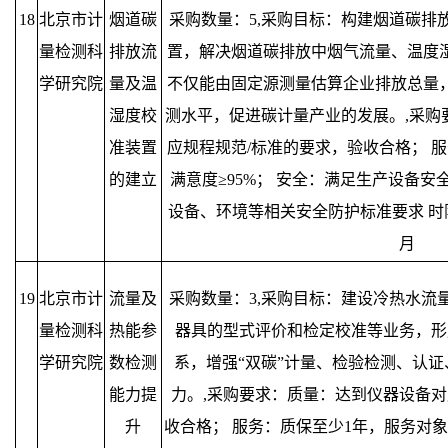
18
北京市计
烟道碳
采购数量：5,采购目标：构建烟道碳排
量检测科
排放流
置，解决烟道碳排放中烟气流量、温度
学研究院
量及温
不仅能由固定源测量估算企业排放总量
湿度校
测水平，促进碳计量产业的发展。,采购
准装置
应规程规范/标准的要求，验收合格； 
的建立
满意度≥95%； 安全：满足生产设备
设备、环境等相关安全防护标准要求 时
月
19
北京市计
流量及
采购数量：3,采购目标：建设冷热水流
量检测科
热能参
器具的型式评价和检定校准等业务，形
学研究院
数检测
系，增强“双碳”计量、检验检测、认证
能力提
力。,采购要求：质量：达到仪器设备对
升
收合格； 服务：质保至少1年，服务对象