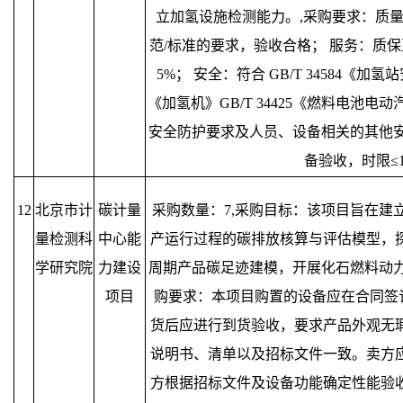
立加氢设施检测能力。,采购要求：质
范/标准的要求，验收合格； 服务：质保
5%； 安全：符合 GB/T 34584《加氢站
《加氢机》GB/T 34425《燃料电池电
安全防护要求及人员、设备相关的其他安
备验收，时限≤1
12
北京市计
碳计量
采购数量：7,采购目标：该项目旨在建
量检测科
中心能
产运行过程的碳排放核算与评估模型，
学研究院
力建设
周期产品碳足迹建模，开展化石燃料动力
项目
购要求：本项目购置的设备应在合同签
货后应进行到货验收，要求产品外观无
说明书、清单以及招标文件一致。卖方
方根据招标文件及设备功能确定性能验