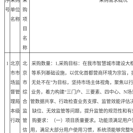
序
采购
采
采购需求概况
号
单位
购
名称
项
目
名
称
1
北京
北
采购数量：1,采购目标：在我市智慧城市建设大框
市市
京
等系列基础设施，以优化首都营商环境为宗旨，
场监
市
无处不在”为目标，坚持市场主体视角，聚焦以
督管
综
业务，着力构建“三门户、三要素、四中心、N场
理局
合
管数据共享、行政检查业务支撑、监管效能评估
本级
监
缺位、无效监管等问题，提升监管的规范性和有
行政
管
购要求：（一）项目质量要求。功能须满足用户
信
用，满足大部分用户使用习惯，系统须能够完整