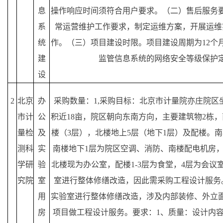
息
操作响应时间须符合用户要求。（二）售后服务
系
常运营维护工作要求，制定运维方案，开展运维
统
作。（三）项目建设时限。项目建设周期为12个
建
监管信息系统的网络安全等级保护
设
2
北京
办
采购数量：1,采购目标：北京市计量院亦庄院区
市计
公
积近18亩，院区朝向东南方向，主要建筑物2栋，
量检
及
楼（3层），北楼地上5层（地下1层）及配楼。南楼
测科
实
南楼地下1层为院区空调、消防、南楼配电机房
学研
验
北楼现为办公室，配楼1-3层为食堂，4层为会
究院
室
室进行整体修缮改造，因此需采购工程设计服务
用
实验室进行整体修缮改造，涉及内部装修、外立
房
项目做工程设计服务。要求：1、质量：设计内