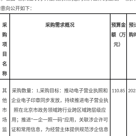
采购意向公开如下：
采
采购需求概况
预算金
预
购
额（万
购
项
元）
目
名
称
其
采购数量：
1,
采购目标：推动电子营业执照和
110.85
202
他
企业电子印章同步发放，持续推进电子营业执
市
照在北京市政务领域跨行业跨区域跨层级应
场
用；推进“一企一照一码”应用，关联涉企许可
监
证和常用信息，为经营主体提供规范涉企信息