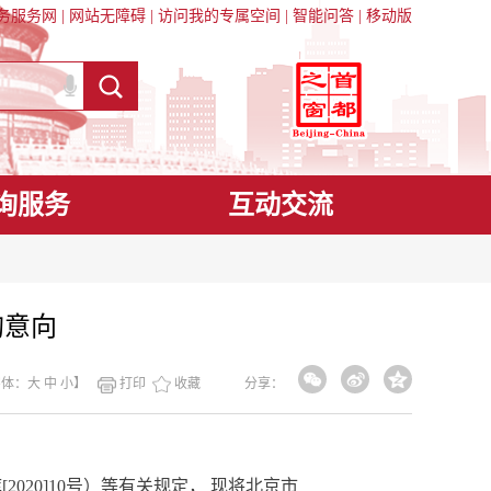
务服务网
|
网站无障碍
|
访问我的专属空间
|
智能问答
|
移动版
询服务
互动交流
购意向
字体：
大
中
小
】
打印
收藏
分享：
0]10号）等有关规定， 现将北京市