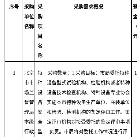
序号
采购
采
采购需求概况
单位
购
名称
项
目
名
称
北京
特
采购数量：
1,
采购目标：市局委托特种
1
1
市市
种
设备型式试验机构、检验机构或者特种
场监
设
设备技术检查机构、特种设备专业协会
督管
备
实施本市特种设备生产单位、充装单位
理局
安
和检验、检测机构的鉴定评审工作。鉴
本级
全
定评审机构对接受委托的鉴定评审事项
行政
监
负责。市局将对委托工作情况进行评