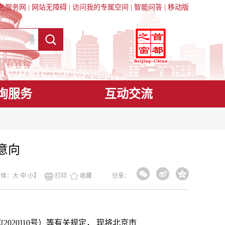
务服务网
|
网站无障碍
|
访问我的专属空间
|
智能问答
|
移动版
询服务
互动交流
意向
字体：
大
中
小
】
打印
收藏
分享：
0]10号）等有关规定， 现将北京市