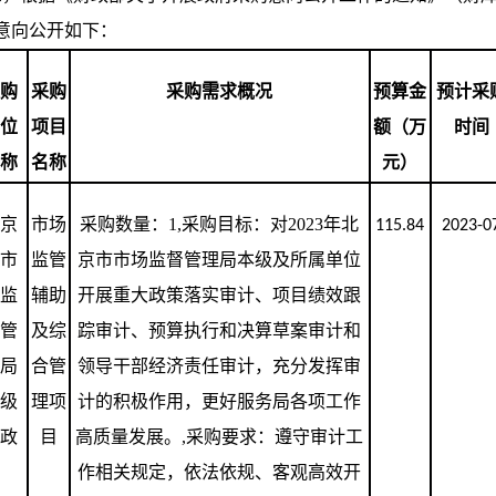
购意向公开如下：
采购
采购
采购需求概况
预算金
预计采
单位
项目
额（万
时间
名称
名称
元）
北京
市场
采购数量：
1,
采购目标：对
2023
年北
115.84
2023-0
市市
监管
京市市场监督管理局本级及所属单位
场监
辅助
开展重大政策落实审计、项目绩效跟
督管
及综
踪审计、预算执行和决算草案审计和
理局
合管
领导干部经济责任审计，充分发挥审
本级
理项
计的积极作用，更好服务局各项工作
行政
目
高质量发展。
,
采购要求：遵守审计工
作相关规定，依法依规、客观高效开