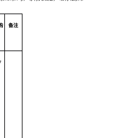
购
备注
7