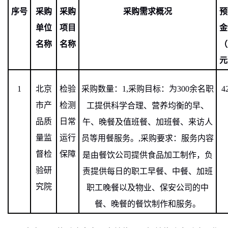
序号
采购
采购
采购需求概况
预
单位
项目
金
名称
名称
（
元
1
北京
检验
采购数量：
1,
采购目标：为
300
余名职
4
市产
检测
工提供科学合理、营养均衡的早、
品质
日常
午、晚餐及值班餐、加班餐、来访人
量监
运行
员等用餐服务。
,
采购要求：服务内容
督检
保障
是由餐饮公司提供食品加工制作，负
验研
责提供每日的职工早餐、中餐、加班
究院
职工晚餐以及物业、保安公司的中
餐、晚餐的餐饮制作和服务。