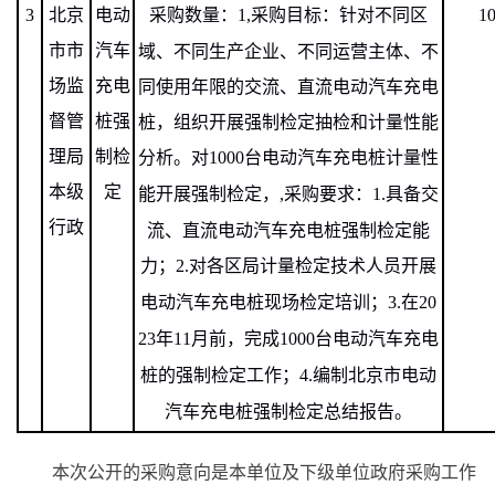
3
北京
电动
采购数量：
1,
采购目标：针对不同区
1
市市
汽车
域、不同生产企业、不同运营主体、不
场监
充电
同使用年限的交流、直流电动汽车充电
督管
桩强
桩，组织开展强制检定抽检和计量性能
理局
制检
分析。对
1000
台电动汽车充电桩计量性
本级
定
能开展强制检定，
,
采购要求：
1.
具备交
行政
流、直流电动汽车充电桩强制检定能
力；
2.
对各区局计量检定技术人员开展
电动汽车充电桩现场检定培训；
3.
在
20
23
年
11
月前，完成
1000
台电动汽车充电
桩的强制检定工作；
4.
编制北京市电动
汽车充电桩强制检定总结报告。
本次公开的采购意向是本单位及下级单位政府采购工作