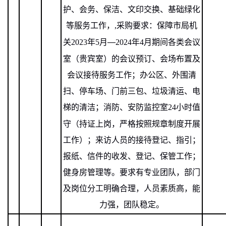
护、会务、保洁、文印交换、基础绿化
等服务工作，
,
采购要求：保障市局机
关
2023
年
5
月—
2024
年
4
月期间各类会议
室（贵宾室）的会议预订、会场布置及
会议接待服务工作；办公区、外围清
扫、停车场、门前三包、垃圾清运、电
梯的清洁；消防、安防监控室
24
小时值
守（持证上岗，严格按照规章制度开展
工作）；来访人员的接待登记、指引；
报纸、信件的收发、登记、保管工作；
健身房管理等。要求有专业团队，部门
及岗位分工明确合理，人员素质高，能
力强，团队稳定。