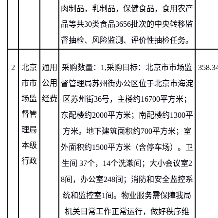
肉制品，乳制品，保健食品，食用农产
品等共
30
类食品
3656
批次的中央转移监
督抽检、风险监测、评价性抽检任务。
2
北京
通用
采购数量：
1,
采购目标：北京市市场监
358.3
市市
公用
督管理局苏州街办公区位于北京市海淀
场监
经费
区苏州街
36
号，主楼约
16700
平方米；
督管
东配楼约
2000
平方米；南配楼约
1300
平
理局
方米。地下建筑面积约
700
平方米；室
本级
外面积约
1500
平方米（含停车场）。卫
行政
生间
37
个，
14
个洗漱间；大小会议室
2
8
间，办公室
248
间；消防和安全监控系
统和监控室
1
间。物业服务需保障我局
机关日常工作正常运行，做好秩序维