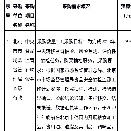
序
采购
采购
采购需求概况
预算
号
单位
项目
（万
名称
名称
1
北京
中央
采购数量：
1,
采购目标：为完成
2023
年
79
市市
食品
中央转移监督抽检、风险监测、评价性
场监
监管
抽检任务，购买抽检服务，
,
采购要
督管
补助
求：根据国家市场监督管理总局、北京
理局
资金
市市场监督管理局食品安全抽检监测工
本级
作计划安排，按照抽样、检测、检验结
行政
果确认、检验结论通知、备样移交、结
果报送、数据汇总等工作环节，于
2023
年年底前在北京市范围内开展粮食加工
品，食用油、油脂及其制品，调味品，