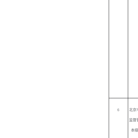
6
北京
监督
本