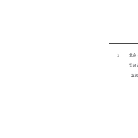
3
北京
监督
本