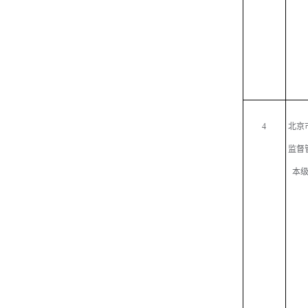
4
北京
监督
本