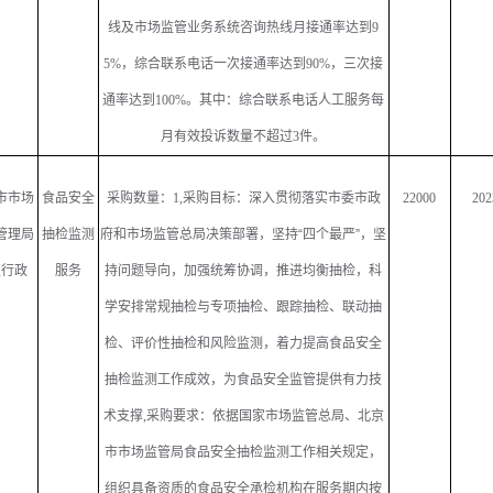
线及市场监管业务系统咨询热线月接通率达到
9
5%
，综合联系电话一次接通率达到
90%
，三次接
通率达到
100%
。其中：综合联系电话人工服务每
月有效投诉数量不超过
3
件。
市市场
食品安全
采购数量：
1,
采购目标：深入贯彻落实市委市政
22000
202
管理局
抽检监测
府和市场监管总局决策部署，坚持“四个最严”，坚
级行政
服务
持问题导向，加强统筹协调，推进均衡抽检，科
学安排常规抽检与专项抽检、跟踪抽检、联动抽
检、评价性抽检和风险监测，着力提高食品安全
抽检监测工作成效，为食品安全监管提供有力技
术支撑
,
采购要求：依据国家市场监管总局、北京
市市场监管局食品安全抽检监测工作相关规定，
组织具备资质的食品安全承检机构在服务期内按