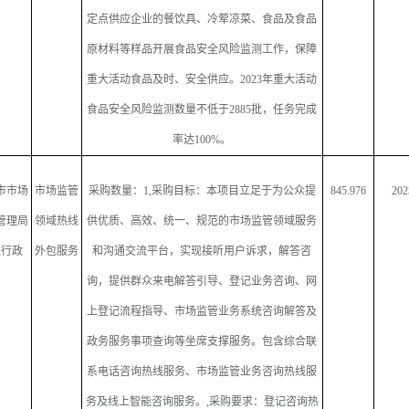
定点供应企业的餐饮具、冷荤凉菜、食品及食品
原材料等样品开展食品安全风险监测工作，保障
重大活动食品及时、安全供应。
2023
年重大活动
食品安全风险监测数量不低于
2885
批，任务完成
率达
100%
。
市市场
市场监管
采购数量：
1,
采购目标：本项目立足于为公众提
845.976
202
管理局
领域热线
供优质、高效、统一、规范的市场监管领域服务
级行政
外包服务
和沟通交流平台，实现接听用户诉求，解答咨
询，提供群众来电解答引导、登记业务咨询、网
上登记流程指导、市场监管业务系统咨询解答及
政务服务事项查询等坐席支撑服务。包含综合联
系电话咨询热线服务、市场监管业务咨询热线服
务及线上智能咨询服务。
,
采购要求：登记咨询热