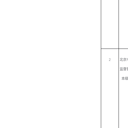
2
北京
监督
本