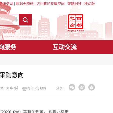
务服务网
|
网站无障碍
|
访问我的专属空间
|
智能问答
|
移动版
询服务
互动交流
府采购意向
字体：
大
中
小
】
打印
收藏
分享：
库
[2020]10号）等有关规定， 现将北京市