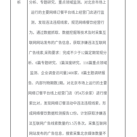
析
分析、专题研究、重点领域监测。对北京市场上
运行的主要网络订餐平台线上经营门店进行监
测，发现违法违规线索，规范网络餐饮经营行
为。通过数据抓取、数据挖掘等技术及时采集互
联网网站发布的广告信息，获取涉嫌违法互联网
广告线索
,
采购要求：完成不少于
12
篇定期常规分
析、
6
篇专题研究、
1
篇深度研究、
116
篇重点领域
监测、企业调查访问量
2400
家、
8
篇主题调研报
告、内部刊物期数
2
期。对北京市场上运行的主要
网络订餐平台线上经营门店（约
4
万余家）进行搜
索比对，发现网络订餐活动中违法违规线索，形
成网络餐饮数据检测报告
12
份。计划获取涉嫌违
法互联网广告线索数量约
5.5
万条次。采集互联网
网站发布的广告信息，搜索采集北京媒体数量不