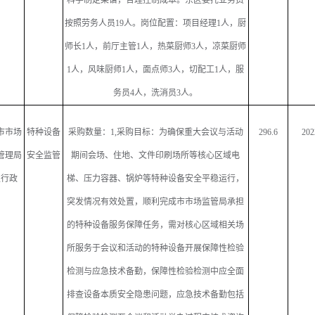
科学制定菜谱，合理控制成本。东区委托业务费
按照劳务人员
19
人。岗位配置：项目经理
1
人，厨
师长
1
人，前厅主管
1
人，热菜厨师
3
人，凉菜厨师
1
人，风味厨师
1
人，面点师
3
人，切配工
1
人，服
务员
4
人，洗消员
3
人。
市市场
特种设备
采购数量：
1,
采购目标：为确保重大会议与活动
296.6
202
管理局
安全监管
期间会场、住地、文件印刷场所等核心区域电
级行政
梯、压力容器、锅炉等特种设备安全平稳运行，
突发情况有效处置，顺利完成市市场监管局承担
的特种设备服务保障任务，需对核心区域相关场
所服务于会议和活动的特种设备开展保障性检验
检测与应急技术备勤，保障性检验检测中应全面
排查设备本质安全隐患问题，应急技术备勤包括