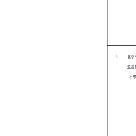
5
北京
监督
本