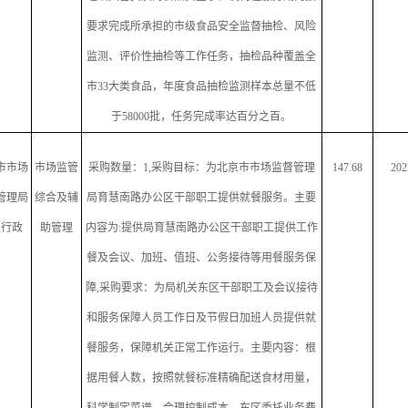
要求完成所承担的市级食品安全监督抽检、风险
监测、评价性抽检等工作任务，抽检品种覆盖全
市
33
大类食品，年度食品抽检监测样本总量不低
于
58000
批，任务完成率达百分之百。
市市场
市场监管
采购数量：
1,
采购目标：为北京市市场监督管理
147.68
202
管理局
综合及辅
局育慧南路办公区干部职工提供就餐服务。主要
级行政
助管理
内容为
:
提供局育慧南路办公区干部职工提供工作
餐及会议、加班、值班、公务接待等用餐服务保
障
,
采购要求：为局机关东区干部职工及会议接待
和服务保障人员工作日及节假日加班人员提供就
餐服务，保障机关正常工作运行。主要内容：根
据用餐人数，按照就餐标准精确配送食材用量，