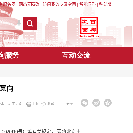
务服务网
|
网站无障碍
|
访问我的专属空间
|
智能问答
|
移动版
询服务
互动交流
购意向
字体：
大
中
小
】
打印
收藏
分享：
库
[2020]10号）等有关规定， 现将北京市