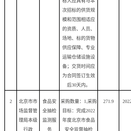
标人应具有与本
次招标的供货规
模和范围相适应
的资质、人员、
场地、标的货物
供应保障、专业
运输仓储设施设
备；交货时间应
为合同签订生效
后
30
天内。
2
北京市市
食品安
采购数量：
1,
采购
271.9
202
场监督管
全抽检
目标：完成
2022
理局本级
监测服
年度北京市食品
行政
务
安全监督抽检