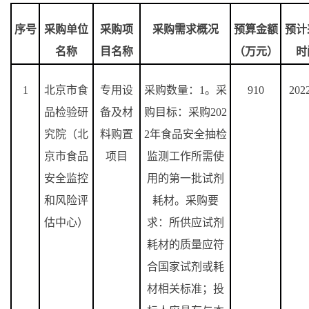
序号
采购单位
采购项
采购需求概况
预算金额
预计
名称
目名称
（万元）
时
1
北京市食
专用设
采购数量：
1
。采
910
202
品检验研
备及材
购目标：采购
202
究院（北
料购置
2
年食品安全抽检
京市食品
项目
监测工作所需使
安全监控
用的第一批试剂
和风险评
耗材。采购要
估中心）
求：所供应试剂
耗材的质量应符
合国家试剂或耗
材相关标准；投