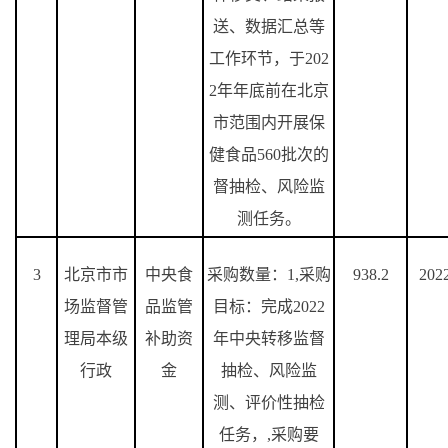
送、数据汇总等
工作环节，于
202
2
年年底前在北京
市范围内开展保
健食品
560
批次的
督抽检、风险监
测任务。
3
北京市市
中央食
采购数量：
1,
采购
938.2
202
场监督管
品监管
目标：完成
2022
理局本级
补助资
年中央转移监督
行政
金
抽检、风险监
测、评价性抽检
任务，
,
采购要