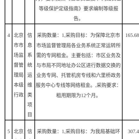
等级保护定级指南》要求编制等级报
告。
4
北京
信
采购数量：
1,
采购目标：为保障北京市
165.6
市市
息
市场监督管理局各业务系统正常运转所
场监
系
需的专网租金。主要包括：市区业务及
督管
统
与市局不同地址办公区进行数据交换的
理局
运
业务专网、托管机房专线和六里桥政务
本级
维
服务中心专线等网络租金。
,
采购要求：
行政
类
租用期限为
12
个月。
项
目
5
北京
信
采购数量：
1,
采购目标：为我局基础环
307.