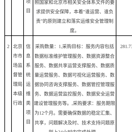
项
照国家和北京市相关安全体系文件的要
目
求提供安全保障，本着“谁运营、谁负
责”的原则建立和落实运维安全管理制
度。
2
北京
信
采购数量：
1,
采购目标：服务内容包括
281.7
市市
息
数据标准维护管理服务、数据资源整合
场监
系
服务、数据共享运营支撑服务、数据质
督管
统
量运营服务、数据可视化运营服务、数
理局
运
据协同咨询支撑服务、数据管控管理服
本级
维
务、数据运营监控服务、数据安全运营
行政
类
建设管理服务等。
,
采购要求：服务期限
项
为
12
个月。需要确保数据的稳定汇集、
目
共享，问题解决及时、技术支持问题原