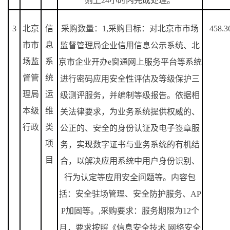
则上
24
小时内完成处理。
3
北京
信
采购数量：
1,
采购目标：对北京市市场
458.3
市市
息
监督管理局企业信用信息公示系统、北
场监
系
京市企业开办
e
窗通网上服务平台等系统
督管
统
进行密码应用安全性评估及等级保护三
理局
运
级测评服务，并编制等级报告。依据相
本级
维
关法律要求，为业务系统提供权威的、
行政
类
公正的、安全的身份认证及电子签章服
项
务，实现数字证书与业务系统的有机结
目
合，以解决应用系统中用户身份识别、
行为认定等应用安全问题等。内容包
括：安全驻场管理、安全防护服务、
AP
P
加固等。
,
采购要求：服务期限为
12
个
月，要求按照《信息安全技术 网络安全