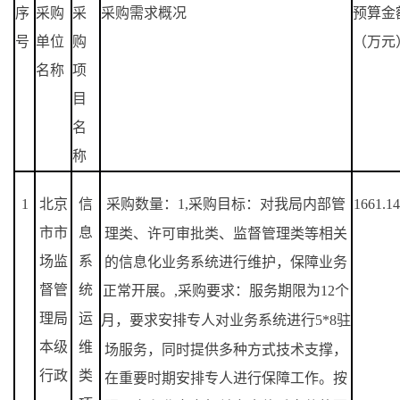
序
采购
采
采购需求概况
预算金
号
单位
购
（万元
名称
项
目
名
称
1
北京
信
采购数量：
1,
采购目标：对我局内部管
1661.1
市市
息
理类、许可审批类、监督管理类等相关
场监
系
的信息化业务系统进行维护，保障业务
督管
统
正常开展。
,
采购要求：服务期限为
12
个
理局
运
月，要求安排专人对业务系统进行
5*8
驻
本级
维
场服务，同时提供多种方式技术支撑，
行政
类
在重要时期安排专人进行保障工作。按