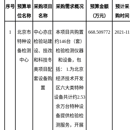
序号
预算单
采购项目
采购需求概况
预算金额
预计采
位名称
名称
（万元）
购时间
1
北京市
中心亦庄
本项目共购置
668.509772
2021-11
特种设
检验站建
约
146
台（套）
备检测
设、技改
检验检测仪器
中心
和科技冬
和设备，包
奥项目配
括：
1.
为北京
套设备购
经济技术开发
置
区六大类特种
设备共计约
2.53
余万台特种设
备提供检验检
测服务，开展