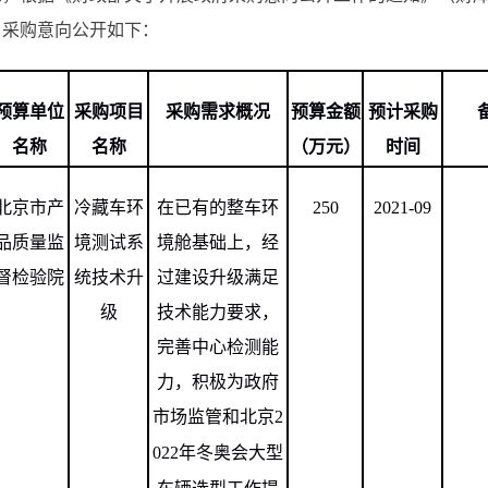
9 月采购意向公开如下：
预算单位
采购项目
采购需求概况
预算金额
预计采购
名称
名称
（万元）
时间
北京市产
冷藏车环
在已有的整车环
250
2021-09
品质量监
境测试系
境舱基础上，经
督检验院
统技术升
过建设升级满足
级
技术能力要求，
完善中心检测能
力，积极为政府
市场监管和北京
2
022
年冬奥会大型