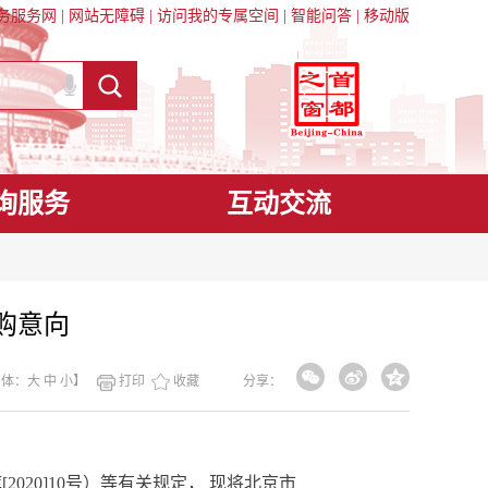
务服务网
|
网站无障碍
|
访问我的专属空间
|
智能问答
|
移动版
询服务
互动交流
购意向
字体：
大
中
小
】
打印
收藏
分享：
库
[2020]10号）等有关规定， 现将北京市