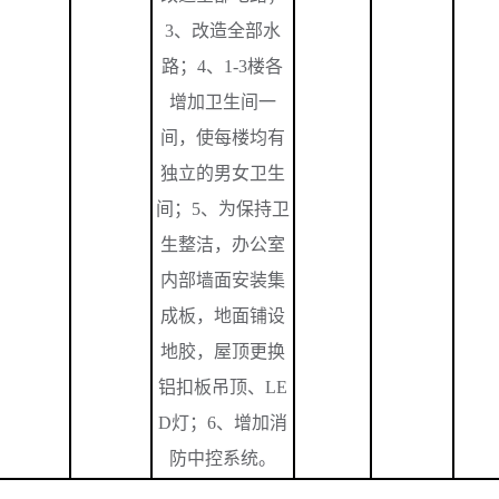
3
、改造全部水
路；
4
、
1-3
楼各
增加卫生间一
间，使每楼均有
独立的男女卫生
间；
5
、为保持卫
生整洁，办公室
内部墙面安装集
成板，地面铺设
地胶，屋顶更换
铝扣板吊顶、
LE
D
灯；
6
、增加消
防中控系统。