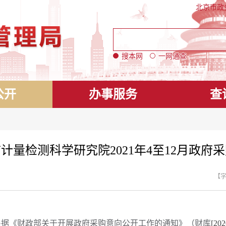
北京市政
搜本网
一网通查
公开
办事服务
查
计量检测科学研究院2021年4至12月政府
【
根据《财政部关于开展政府采购意向公开工作的通知》（财库
[202