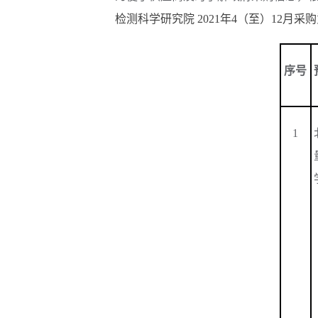
检测科学研究院
2021
年
4
（至）
12
月采购
序号
1