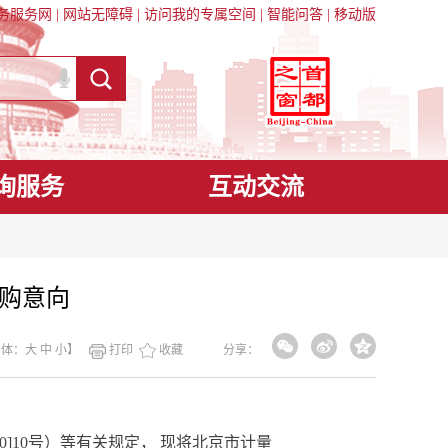
务服务网
|
网站无障碍
|
访问我的专属空间
|
智能问答
|
移动版
询服务
互动交流
采购意向
字体：
大
中
小
】
打印
收藏
分享：
0]10
号）等有关规定， 现将北京市计量