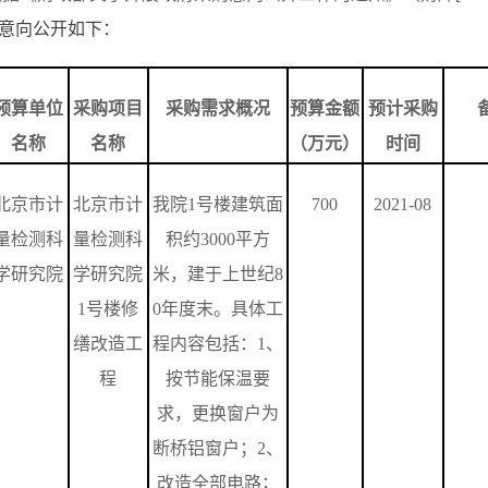
意向公开如下：
预算单位
采购项目
采购需求概况
预算金额
预计采购
名称
名称
（万元）
时间
北京市计
北京市计
我院
1
号楼建筑面
700
2021-08
量检测科
量检测科
积约
3000
平方
学研究院
学研究院
米，建于上世纪
8
1
号楼修
0
年度末。具体工
缮改造工
程内容包括：
1
、
程
按节能保温要
求，更换窗户为
断桥铝窗户；
2
、
改造全部电路；