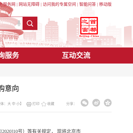
务服务网
|
网站无障碍
|
访问我的专属空间
|
智能问答
|
移动版
询服务
互动交流
购意向
字体：
大
中
小
】
打印
收藏
分享：
库
[2020]10
号）等有关规定， 现将北京市