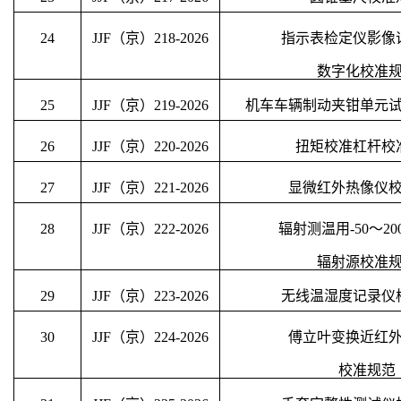
24
JJF（京）
218
-202
6
指示表检定仪影像
数字化校准
25
JJF（京）
219
-202
6
机车车辆制动夹钳单元
26
JJF（京）
220
-202
6
扭矩校准杠杆校
27
JJF（京）
221
-202
6
显微红外热像仪
28
JJF（京）
222
-202
6
辐射测温用
-50～2
0
辐射源校准
29
JJF（京）
223
-202
6
无线温湿度记录仪
30
JJF（京）
224
-202
6
傅立叶变换近红
校准规范