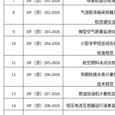
7
JJF（京）
201
-202
6
喷雾粒度仪校
8
JJF（京）
202
-202
6
气溶胶浓缩采样器
粒径谱仪
9
JJF（京）
203
-202
6
微型空气质量监测
10
JJF（京）
204
-202
6
小型非甲烷总烃在
校准规范
11
JJF（京）
205
-202
6
航空燃料冰点仪
12
JJF（京）
206
-202
6
到期轮换水表计量
技术规范
13
JJF（京）
207
-202
6
燃油加油机计量检
14
JJF（京）
208
-202
6
低压电流互感器运行误差