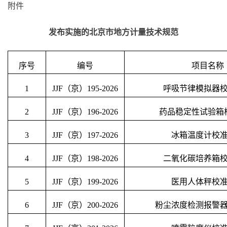
附件
发布实施的北京市地方计量技术规范
序号
编号
项目名称
1
JJF（京）19
5
-202
6
呼吸节律模拟器
2
JJF（京）19
6
-202
6
药品稳定性试验箱
3
JJF（京）19
7
-202
6
冰箱温度计校
4
JJF（京）19
8
-202
6
二氧化碳培养箱
5
JJF（京）19
9
-202
6
医用人体秤校
6
JJF（京）
200
-202
6
粉尘浓度检测报警