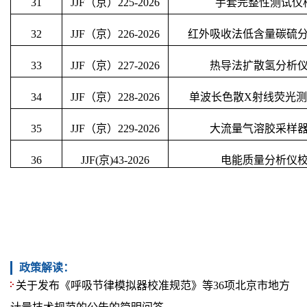
31
JJF（京）
225
-202
6
手套完整性测试仪
32
JJF（京）
226
-202
6
红外吸收法低含量碳硫
33
JJF（京）
227
-202
6
热导法扩散氢分析
34
JJF（京）
228
-202
6
单波长色散
X射线荧光
35
JJF（京）
229
-202
6
大流量气溶胶采样
36
JJF(京)43-20
26
电能质量分析仪
政策解读：
关于发布《呼吸节律模拟器校准规范》等36项北京市地方