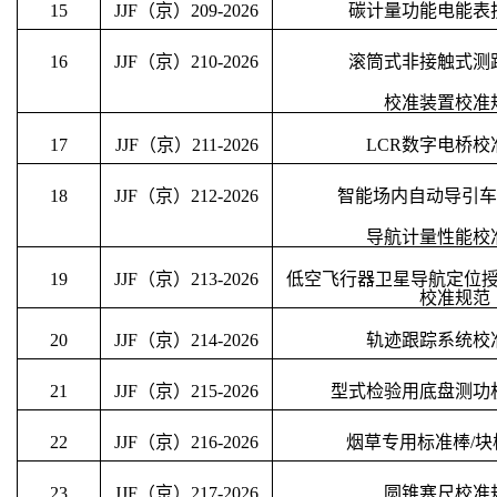
15
JJF（京）
209
-202
6
碳计量功能电能表
16
JJF（京）
210
-202
6
滚筒式非接触式测
校准装置校准
17
JJF（京）
211
-202
6
LCR数字电桥校
18
JJF（京）
212
-202
6
智能场内自动导引车
导航计量性能校
19
JJF（京）
213
-202
6
低空飞行器卫星导航定位
校准规范
20
JJF（京）
214
-202
6
轨迹跟踪系统校
21
JJF（京）
215
-202
6
型式检验用底盘测功
22
JJF（京）
216
-202
6
烟草专用标准棒
/
23
JJF（京）
217
-202
6
圆锥塞尺校准