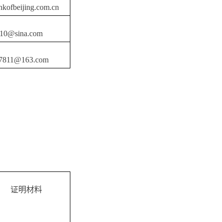
kofbeijing.com.cn
810@sina.com
7811@163.com
证明材料