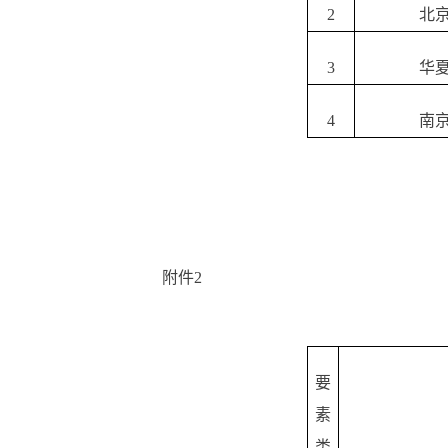
2
北
3
华
4
南
附件2
要
素
类