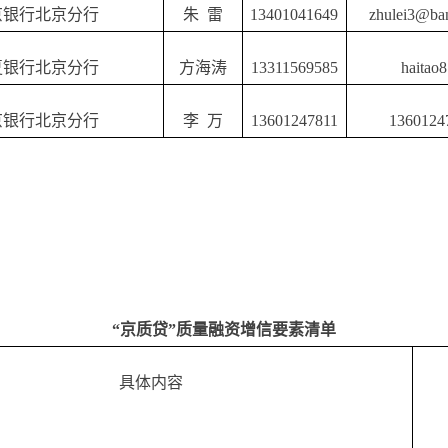
京银行北京分行
朱
雷
13401041649
zhulei3@ban
夏银行北京分行
方海涛
13311569585
haitao
京银行北京分行
李
万
13601247811
1360124
“京质贷”质量融资增信要素清单
具体内容