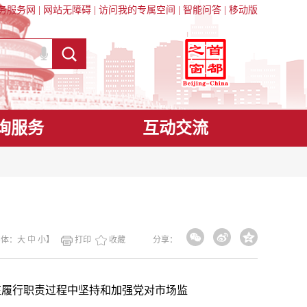
务服务网
|
网站无障碍
|
访问我的专属空间
|
智能问答
|
移动版
询服务
互动交流
字体：
大
中
小
】
打印
收藏
分享：
履行职责过程中坚持和加强党对市场监