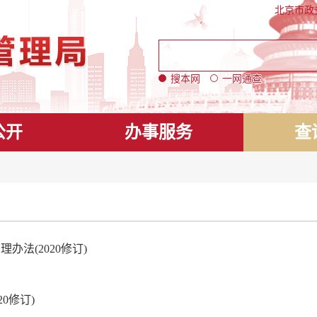
北京市政
搜本网
一网通查
公开
办事服务
查
法(2020修订)
0修订)