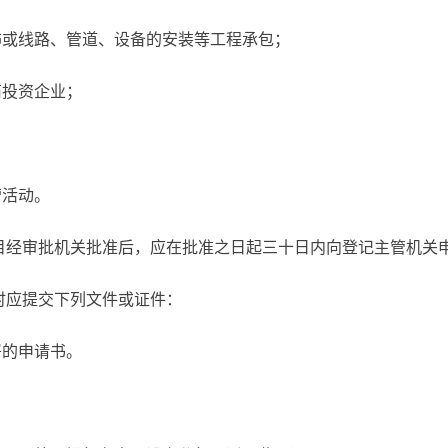
饰或线路、管道、设备的安装等工程承包；
商投资企业；
营活动。
目经审批机关批准后，应在批准之日起三十日内向登记主管机关
时应提交下列文件或证件：
署的申请书。
。