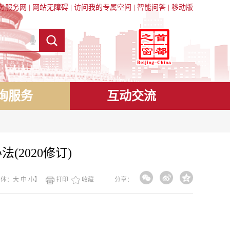
务服务网
|
网站无障碍
|
访问我的专属空间
|
智能问答
|
移动版
询服务
互动交流
2020修订)
字体：
大
中
小
】
打印
收藏
分享：