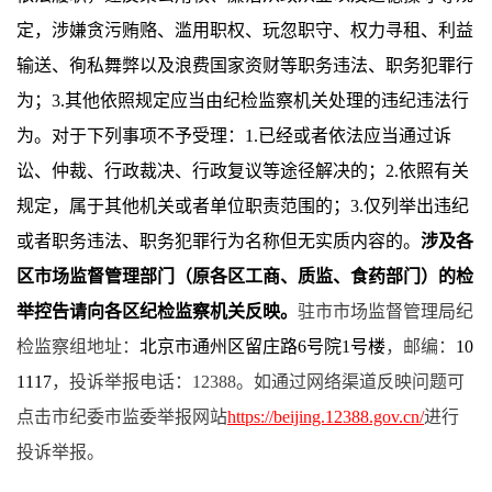
定，涉嫌贪污贿赂、滥用职权、玩忽职守、权力寻租、利益
输送、徇私舞弊以及浪费国家资财等职务违法、职务犯罪行
为；3.其他依照规定应当由纪检监察机关处理的违纪违法行
为。对于下列事项不予受理：1.已经或者依法应当通过诉
讼、仲裁、行政裁决、行政复议等途径解决的；2.依照有关
规定，属于其他机关或者单位职责范围的；3.仅列举出违纪
或者职务违法、职务犯罪行为名称但无实质内容的。
涉及各
区市场监督管理部门（原各区工商、质监、食药部门）的检
举控告请向各区纪检监察机关反映。
驻市市场监督管理局纪
检监察组地址：
北京市通州区留庄路6号院1号楼
，邮编：
10
1117
，投诉举报电话：12388。如通过网络渠道反映问题可
点击市纪委市监委举报网站
https://beijing.12388.gov.cn/
进行
投诉举报。