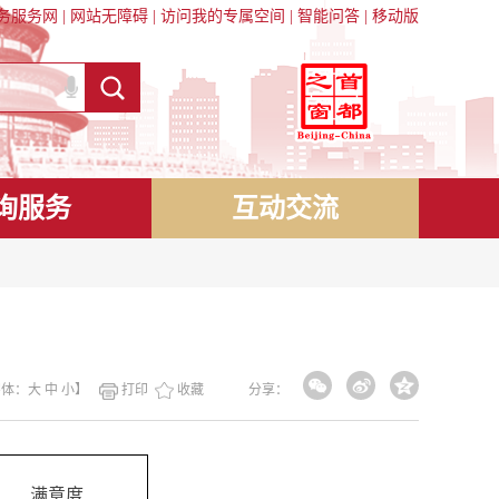
务服务网
|
网站无障碍
|
访问我的专属空间
|
智能问答
|
移动版
询服务
互动交流
字体：
大
中
小
】
打印
收藏
分享：
满意度