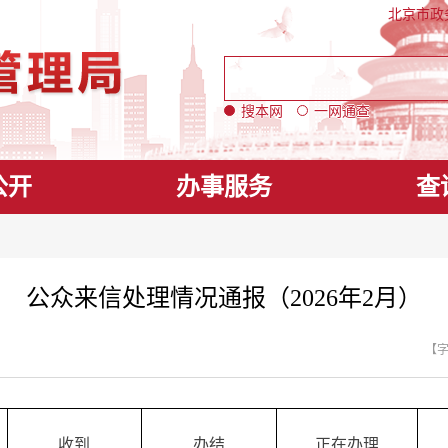
北京市政
搜本网
一网通查
公开
办事服务
查
公众来信处理情况通报（2026年2月）
【
收到
办结
正在办理