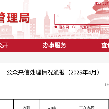
北京市政
搜本网
一网通查
公开
办事服务
查
公众来信处理情况通报（2025年4月）
【
收到
办结
正在办理