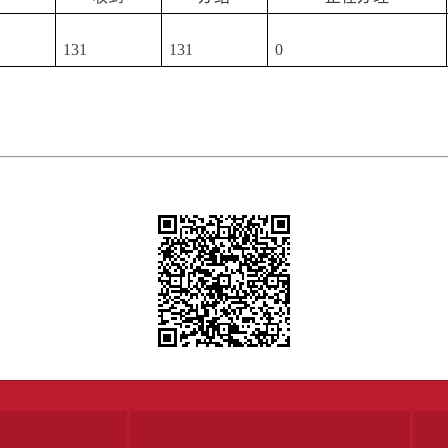
131
131
0