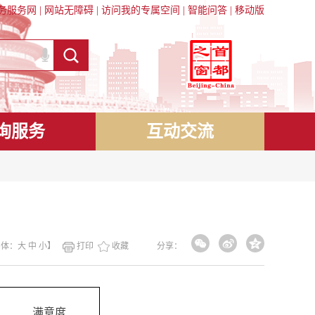
务服务网
|
网站无障碍
|
访问我的专属空间
|
智能问答
|
移动版
询服务
互动交流
字体：
大
中
小
】
打印
收藏
分享：
满意度