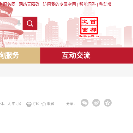
务服务网
|
网站无障碍
|
访问我的专属空间
|
智能问答
|
移动版
询服务
互动交流
字体：
大
中
小
】
打印
收藏
分享：