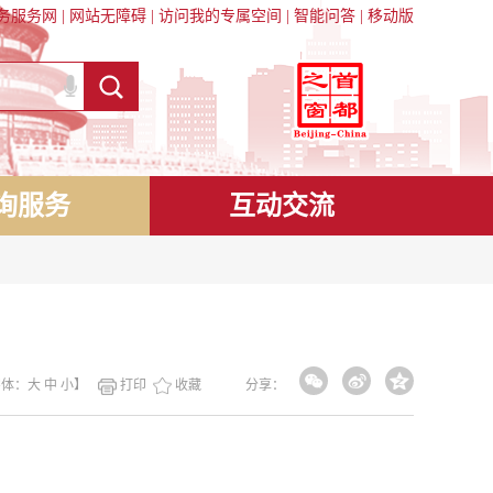
务服务网
|
网站无障碍
|
访问我的专属空间
|
智能问答
|
移动版
询服务
互动交流
字体：
大
中
小
】
打印
收藏
分享：