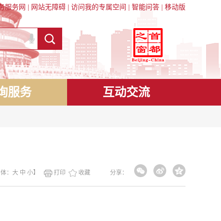
务服务网
|
网站无障碍
|
访问我的专属空间
|
智能问答
|
移动版
询服务
互动交流
）
字体：
大
中
小
】
打印
收藏
分享：