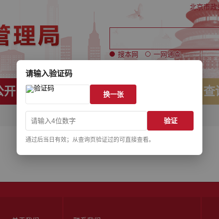
北京市政
搜本网
一网通查
请输入验证码
公开
办事服务
查
换一张
验证
通过后当日有效；从查询页验证过的可直接查看。